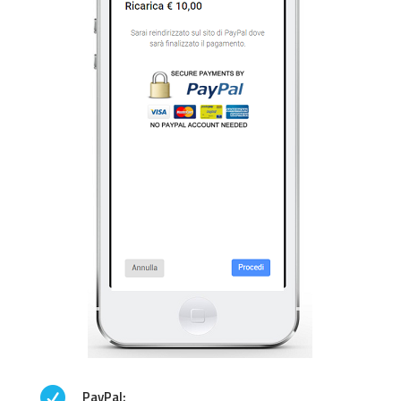

PayPal: